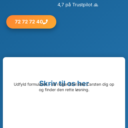
4,7 på Trustpilot 🙏
72 72 72 40
Skriv til os her
Udfyld formularen – så ringer Emil eller Carsten dig op
og finder den rette løsning.