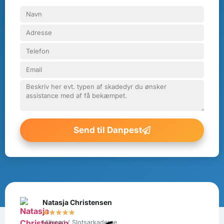
Send til Danpest
Natasja Christensen
★
★
★
★
★
Hillerød / Slotsarkaderne