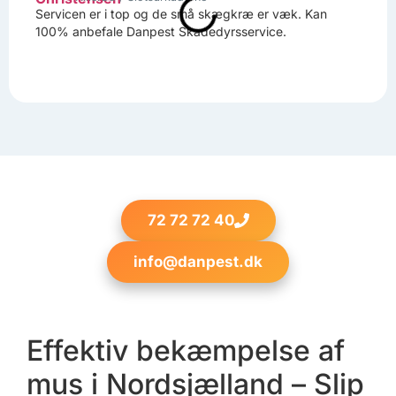
Servicen er i top og de små skægkræ er væk. Kan
100% anbefale Danpest Skadedyrsservice.
72 72 72 40
info@danpest.dk
Effektiv bekæmpelse af
mus i Nordsjælland – Slip