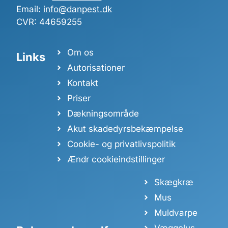
Email:
info@danpest.dk
CVR: 44659255
Om os
Links
Autorisationer
Kontakt
Priser
Dækningsområde
Akut skadedyrsbekæmpelse
Cookie- og privatlivspolitik
Ændr cookieindstillinger
Skægkræ
Mus
Muldvarpe
Væggelus