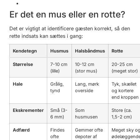
Er det en mus eller en rotte?
Det er vigtigt at identificere gæsten korrekt, så den
rette indsats kan sættes i gang:
Kendetegn
Husmus
Halsbåndmus
Rotte
Størrelse
7-10 cm
10-12 cm
20-25 cm
(lille)
(stor mus)
(meget stor)
Hale
Grålig,
Lang, mørk
Tyk, skællet
tynd
overside
og kortere
end kroppen
Ekskrementer
Små (3-
Som
Store (ca.
6 mm)
husmusen
1,5-2 cm)
Adfærd
Findes
Gemmer ofte
Meget sky o
ofte
depoter af
ødelæggend