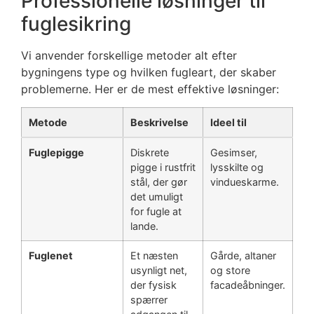
Professionelle løsninger til
fuglesikring
Vi anvender forskellige metoder alt efter
bygningens type og hvilken fugleart, der skaber
problemerne. Her er de mest effektive løsninger:
Metode
Beskrivelse
Ideel til
Fuglepigge
Diskrete
Gesimser,
pigge i rustfrit
lysskilte og
stål, der gør
vindueskarme.
det umuligt
for fugle at
lande.
Fuglenet
Et næsten
Gårde, altaner
usynligt net,
og store
der fysisk
facadeåbninger.
spærrer