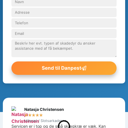
Send til Danpest
Natasja Christensen
★
★
★
★
★
Hillerød / Slotsarkaderne
Servicen er i top og de små skægkræ er væk. Kan