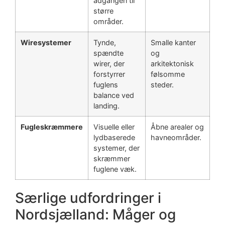
adgangen til
større
områder.
Wiresystemer
Tynde,
Smalle kanter
spændte
og
wirer, der
arkitektonisk
forstyrrer
følsomme
fuglens
steder.
balance ved
landing.
Fugleskræmmere
Visuelle eller
Åbne arealer og
lydbaserede
havneområder.
systemer, der
skræmmer
fuglene væk.
Særlige udfordringer i
Nordsjælland: Måger og