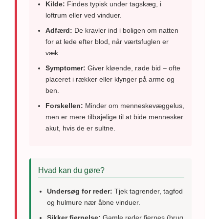
Kilde:
Findes typisk under tagskæg, i
loftrum eller ved vinduer.
Adfærd:
De kravler ind i boligen om natten
for at lede efter blod, når værtsfuglen er
væk.
Symptomer:
Giver kløende, røde bid – ofte
placeret i rækker eller klynger på arme og
ben.
Forskellen:
Minder om menneskevæggelus,
men er mere tilbøjelige til at bide mennesker
akut, hvis de er sultne.
Hvad kan du gøre?
Undersøg for reder:
Tjek tagrender, tagfod
og hulmure nær åbne vinduer.
Sikker fjernelse:
Gamle reder fjernes (brug