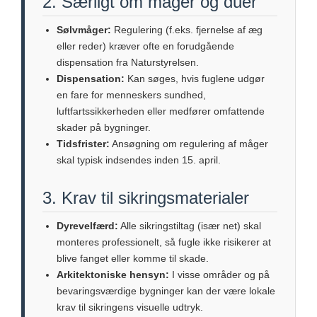
2. Særligt om måger og duer
Sølvmåger:
Regulering (f.eks. fjernelse af æg
eller reder) kræver ofte en forudgående
dispensation fra Naturstyrelsen.
Dispensation:
Kan søges, hvis fuglene udgør
en fare for menneskers sundhed,
luftfartssikkerheden eller medfører omfattende
skader på bygninger.
Tidsfrister:
Ansøgning om regulering af måger
skal typisk indsendes inden 15. april.
3. Krav til sikringsmaterialer
Dyrevelfærd:
Alle sikringstiltag (især net) skal
monteres professionelt, så fugle ikke risikerer at
blive fanget eller komme til skade.
Arkitektoniske hensyn:
I visse områder og på
bevaringsværdige bygninger kan der være lokale
krav til sikringens visuelle udtryk.