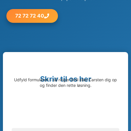
72 72 72 40
Skriv til os her
Udfyld formularen – så ringer Emil eller Carsten dig op
og finder den rette løsning.